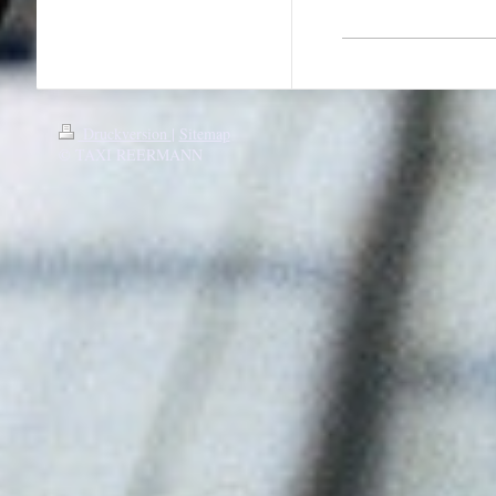
Druckversion
|
Sitemap
© TAXI REERMANN